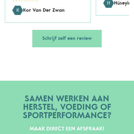
H
Hüseyin 
K
Kor Van Der Zwan
Schrijf zelf een review
SAMEN WERKEN AAN
HERSTEL, VOEDING OF
SPORTPERFORMANCE?
MAAK DIRECT EEN AFSPRAAK!