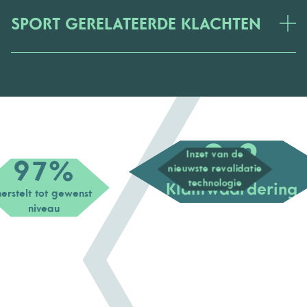
SPORT GERELATEERDE KLACHTEN
9,2
Inzet van de
97%
nieuwste revalidatie
technologie
Klantwaardering
herstelt tot gewenst
niveau