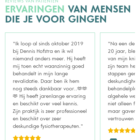
REVIEWS VAN PATIËNTEN
ERVARINGEN
VAN MENSEN
DIE JE VOOR GINGEN
"Ik loop al sinds oktober 2019
"Na een derde
bij Dennis Hofstra en ik wil
20 jaar, bleef
niemand anders meer. Hij heeft
van mijn knie
mij toen echt waanzinnig goed
zijn team heb
behandelt in mijn lange
stappen gema
revalidatie. Daar ben ik hem
deskundigheid
nog steeds dankbaar voor..🫶🫶
behandelplan
🫶 Hij heeft jarenlange ervaring
algehele welzi
en beschikt over veel kennis.
niet alleen fys
Zijn praktijk is zeer professioneel
maar gaven m
en beschikt over zeer
vertrouwen in
deskundige fysiotherapeuten."