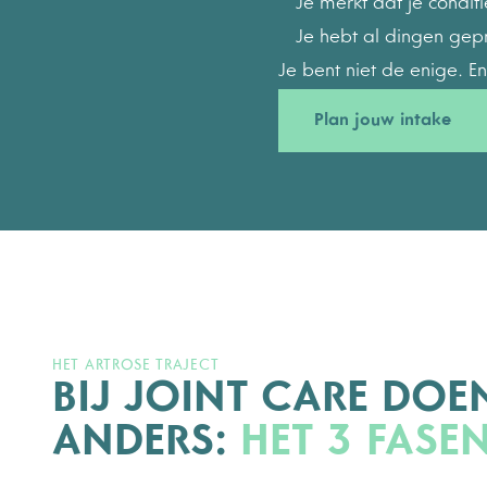
Je merkt dat je condit
Je hebt al dingen gep
Je bent niet de enige. E
Plan jouw intake
HET ARTROSE TRAJECT
BIJ JOINT CARE DOE
ANDERS:
HET 3 FASE