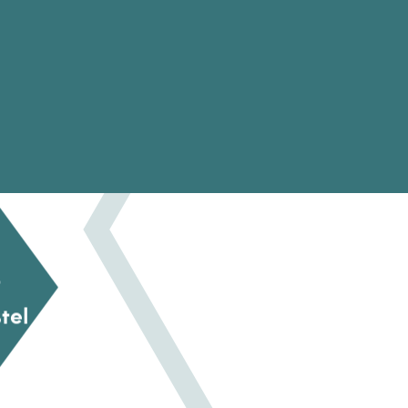
t
tel