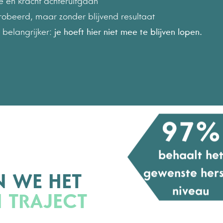
ie en kracht achteruitgaan
robeerd, maar zonder blijvend resultaat
n belangrijker:
je hoeft hier niet mee te blijven lopen.
97%
behaalt he
gewenste hers
N WE HET
niveau
N TRAJECT