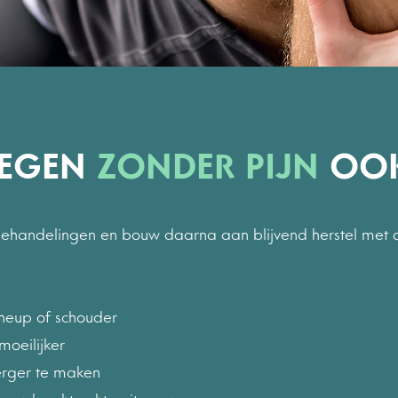
WEGEN
ZONDER PIJN
OOK
behandelingen en bouw daarna aan blijvend herstel met 
, heup of schouder
moeilijker
erger te maken