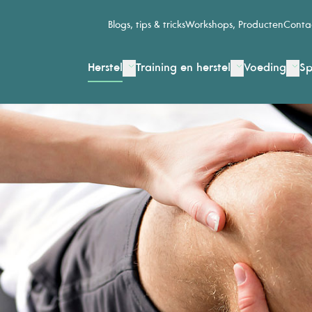
Blogs, tips & tricks
Workshops, Producten
Conta
Herstel
Training en herstel
Voeding
Sp