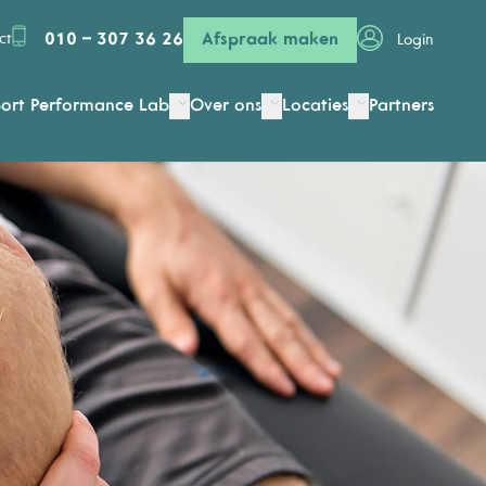
010 – 307 36 26
Afspraak maken
ct
Login
ort Performance Lab
Over ons
Locaties
Partners