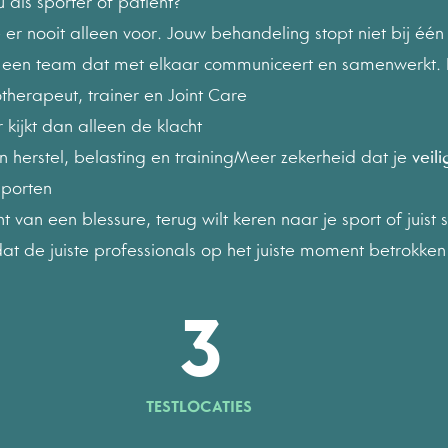
 als sporter of patiënt?
6
e er nooit alleen voor. Jouw behandeling stopt niet bij éé
 een team dat met elkaar communiceert en samenwerkt. 
7
iotherapeut, trainer en Joint Care
kijkt dan alleen de klacht
 herstel, belasting en trainingMeer zekerheid dat je
veil
8
sporten
t van een blessure, terug wilt keren naar je sport of juist
9
at de juiste professionals op het juiste moment betrokken 
3
TESTLOCATIES