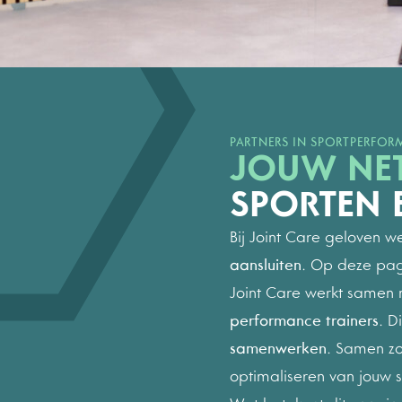
0
0
1
1
2
2
PARTNERS IN SPORTPERFO
JOUW NE
3
3
SPORTEN E
Bij Joint Care geloven 
4
4
aansluiten
. Op deze pag
Joint Care werkt samen 
performance trainers
. D
5
5
samenwerken
. Samen zo
optimaliseren van jouw s