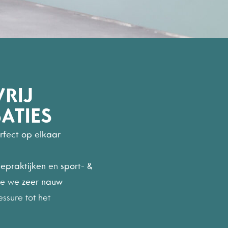
0
0
1
1
2
2
RIJ
3
3
ATIES
erfect op elkaar
4
4
iepraktijken
en
sport- &
mee we
zeer nauw
5
5
ssure tot het