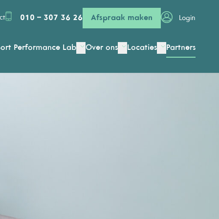
5
5
010 – 307 36 26
Afspraak maken
ct
Login
ort Performance Lab
Over ons
Locaties
Partners
6
6
7
7
8
8
9
9