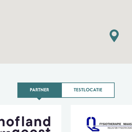
Heijboer Fy
PARTNER
TESTLOCATIE