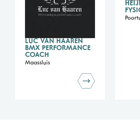
HEI
FYSI
Poort
LUC VAN HAAREN
BMX PERFORMANCE
COACH
Maassluis