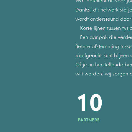
Wat betekent dit voor jou
6
6
Dankzij dit netwerk sta j
wordt ondersteund door
7
7
Korte lijnen tussen fys
Een aanpak die verder 
Betere afstemming tussen
8
8
doelgericht
kunt blijven 
Of je nu herstellende ben
9
9
wilt worden: wij zorgen d
1
0
PARTNERS