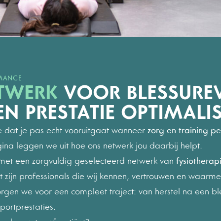
0
1
2
RMANCE
TWERK
VOOR BLESSUREV
3
N PRESTATIE OPTIMALIS
we dat je pas echt vooruitgaat wanneer
zorg en training p
4
ina leggen we uit hoe ons netwerk jou daarbij helpt.
met een zorgvuldig geselecteerd netwerk van
fysiotherap
it zijn professionals die wij kennen, vertrouwen en waar
5
rgen we voor een compleet traject: van herstel na een ble
portprestaties.