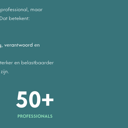
6
6
n professional, maar
Dat betekent:
7
7
ig, verantwoord en
8
8
 sterker en belastbaarder
9
9
zijn.
5
0
+
PROFESSIONALS