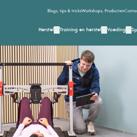
5
Blogs, tips & tricks
Workshops, Producten
Conta
Herstel
Training en herstel
Voeding
Sp
6
7
8
9