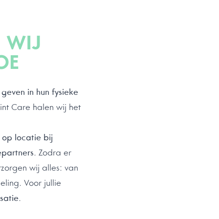
?
WIJ
OE
t geven in hun fysieke
nt Care halen wij het
t
op locatie bij
epartners
. Zodra er
zorgen wij alles: van
ing. Voor jullie
satie
.