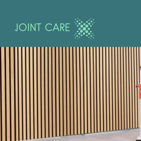
5
5
6
6
7
7
8
8
9
9